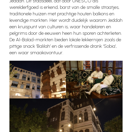
Jeddah. Dit stadsdeel, dat door UNESCO als
werelderfgoed is erkend, barst van de smalle straatjes,
traditionele huizen met prachtige houten balkons en
levendige markten. Hier wordt duidelijk waarom Jeddah
een kruispunt van culturen is, waar handelaren en
pelgrims door de eeuwen heen hun sporen achterlieten.
De Al-Balad-markten bieden lokale lekkernijen zoals de
pittige snack ‘Balilah’ en de verfrissende drank ‘Sobia’,
een waar smaakavontuur.