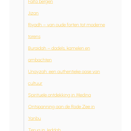
Faifa bergen
Jizan
Riyadh – van oude forten tot moderne
torens
Buraidah – dadels, kamelen en
ambachten
Unayzah: een authentieke oase van
cultuur
Spirituele ontdekking in Medina
Ontspanning aan de Rode Zee in
Yanbu
Terug in Jeddah