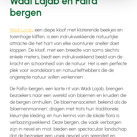
Wadi Lajab en Faifa
bergen
Wadi Lajab
, een diepe kloof met klaterende beekjes en
torenhoge kliffen, is een indrukwekkende natuurlijke
attractie die het hart van elke avonturier sneller doet
kloppen. De kloof, met een breedte van soms slechts
enkele meters, biedt een indrukwekkend beeld van de
kracht en schoonheid van de natuur. Het is een perfecte
plek voor wandelaars en natuurliefhebbers die de
ongerepte natuur willen verkennen.
De Faifa-bergen, een korte rit van Wadi Lajab, brengen
bezoekers naar een wereld van bloemen en kruiden die
de bergen omhullen. De bloemensociëteit, bekend als de
‘bloemenmannen’, dragen met trots hun traditionele
kleurrijke kleding, en hun kennis van de lokale flora is
verbazingwekkend. Deze bergen, die vaak verborgen
zijn in nevel en mist, bieden een spectaculair landschap
dat de bezoeker een uniek gevoel van sereniteit en