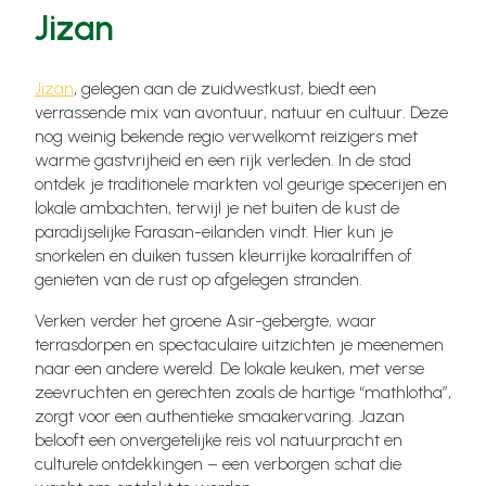
Jizan
Jizan
, gelegen aan de zuidwestkust, biedt een
verrassende mix van avontuur, natuur en cultuur. Deze
nog weinig bekende regio verwelkomt reizigers met
warme gastvrijheid en een rijk verleden. In de stad
ontdek je traditionele markten vol geurige specerijen en
lokale ambachten, terwijl je net buiten de kust de
paradijselijke Farasan-eilanden vindt. Hier kun je
snorkelen en duiken tussen kleurrijke koraalriffen of
genieten van de rust op afgelegen stranden.
Verken verder het groene Asir-gebergte, waar
terrasdorpen en spectaculaire uitzichten je meenemen
naar een andere wereld. De lokale keuken, met verse
zeevruchten en gerechten zoals de hartige “mathlotha”,
zorgt voor een authentieke smaakervaring. Jazan
belooft een onvergetelijke reis vol natuurpracht en
culturele ontdekkingen – een verborgen schat die