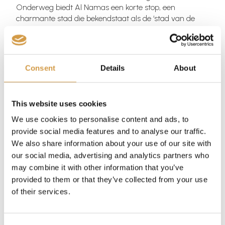
Onderweg biedt Al Namas een korte stop, een
charmante stad die bekendstaat als de ‘stad van de
mist’ vanwege de vaak mysterieuze nevel die de
omgeving omhult. In
Abha
zelf zijn de markten en
historische bezienswaardigheden, zoals het Al Basta-
district en de Tuesday Market, drukbezocht. Dit deel
Consent
Details
About
van Saoedi Arabië kent een rijke culturele traditie die
terug te zien is in de ambachten en producten op de
markt.
This website uses cookies
Het hoogtepunt van deze regio is ongetwijfeld Rijal
We use cookies to personalise content and ads, to
Alma’a, een kleurrijk dorp dat gebouwd is met
provide social media features and to analyse our traffic.
basaltstenen. De gebouwen, gedecoreerd met
We also share information about your use of our site with
witgekleurde kwarts, vertellen de verhalen van een
our social media, advertising and analytics partners who
eeuwenoude samenleving die haar identiteit en
may combine it with other information that you’ve
architectonische erfgoed door de eeuwen heen heeft
provided to them or that they’ve collected from your use
behouden. Rijal Alma’a is niet zomaar een dorp, maar
of their services.
een levend museum dat de bezoeker terugbrengt naar
het Saoedi Arabië van honderden jaren geleden.