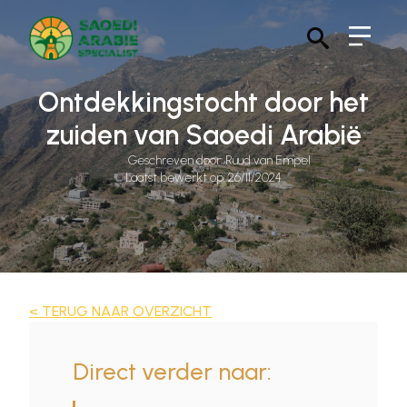
Search
for:
Ontdekkingstocht door het
zuiden van Saoedi Arabië
Geschreven door: 
Ruud van Empel
Laatst bewerkt op: 
26/11/2024
< TERUG NAAR OVERZICHT
Direct verder naar: