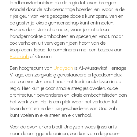
landbouwtechnieken die de regio tot leven brengen.
Wandel door de schilderachtige boerderijen, waar je de
rijke geur van vers geoogste dadels kunt opsnuiven en
de gastvrije lokale gemeenschap kunt ontmoeten.
Bezoek de historische souks, waar je niet alleen
handgemaakte ambachten en specerijen vindt, maar
ook verhalen uit vervlogen tijden hoort van de
kooplieden. Ideaal te combineren met een bezoek aan
Buraidah
of Qassim.
Een hoogtepunt van
Unayzah
is Al-Musawkaf Heritage
Village, een zorgvuldig gerestaureerd erfgoedcomplex
dat een venster biedt naar het traditionele leven in de
regio. Hier kun je door smalle steegjes dwalen, oude
architectuur bewonderen en lokale ambachtslieden aan
het werk zien. Het is een plek waar het verleden tot
leven komt en je de rijke geschiedenis van Unaizah
kunt voelen in elke steen en elk verhaal.
Voor de avonturiers biedt Unayzah woestijnsafari’s
naar de omliggende duinen, een kans om de gouden