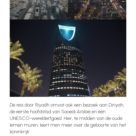
De reis door Riyadh omvat ook een bezoek aan Diriyah,
de eerste hoofdstad van Saoedi Arabië en een
UNESCO-werelderfgoed. Hier, te midden van de oude
lemen muren, leert men meer over de geboorte van het
koninkrijk.