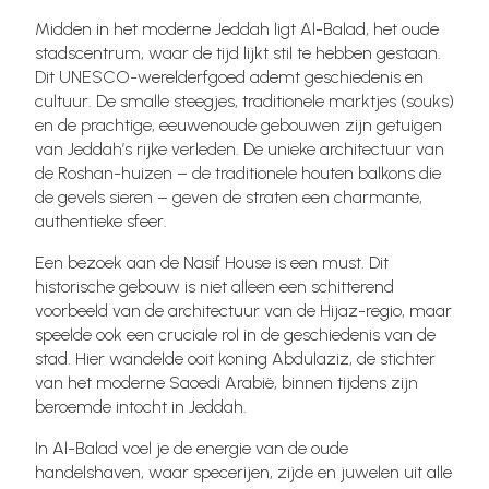
Midden in het moderne Jeddah ligt Al-Balad, het oude
stadscentrum, waar de tijd lijkt stil te hebben gestaan.
Dit UNESCO-werelderfgoed ademt geschiedenis en
cultuur. De smalle steegjes, traditionele marktjes (souks)
en de prachtige, eeuwenoude gebouwen zijn getuigen
van Jeddah’s rijke verleden. De unieke architectuur van
de Roshan-huizen – de traditionele houten balkons die
de gevels sieren – geven de straten een charmante,
authentieke sfeer.
Een bezoek aan de Nasif House is een must. Dit
historische gebouw is niet alleen een schitterend
voorbeeld van de architectuur van de Hijaz-regio, maar
speelde ook een cruciale rol in de geschiedenis van de
stad. Hier wandelde ooit koning Abdulaziz, de stichter
van het moderne Saoedi Arabië, binnen tijdens zijn
beroemde intocht in Jeddah.
In Al-Balad voel je de energie van de oude
handelshaven, waar specerijen, zijde en juwelen uit alle