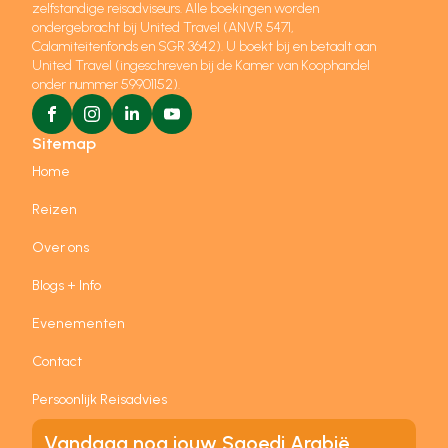
zelfstandige reisadviseurs. Alle boekingen worden
ondergebracht bij United Travel (ANVR 5471,
Calamiteitenfonds en SGR 3642). U boekt bij en betaalt aan
United Travel (ingeschreven bij de Kamer van Koophandel
onder nummer 59901152).
Sitemap
Home
Reizen
Over ons
Blogs + Info
Evenementen
Contact
Persoonlijk Reisadvies
Vandaag nog jouw Saoedi Arabië