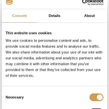
Consent
Details
About
This website uses cookies
We use cookies to personalise content and ads, to
provide social media features and to analyse our traffic.
We also share information about your use of our site with
Moderne avonturen: de
our social media, advertising and analytics partners who
Jeddah tower en beyond
may combine it with other information that you’ve
provided to them or that they’ve collected from your use
of their services.
Voor wie op zoek is naar een spectaculair uitzicht en
een glimp van de toekomst, is een bezoek aan de
Jeddah Tower een must. Deze wolkenkrabber, die nog
Consent
in aanbouw is, zal bij voltooiing het hoogste gebouw ter
Necessary
Selection
wereld zijn. Het gebouw symboliseert de ambitie en
vooruitgang van Jeddah als moderne wereldstad, en