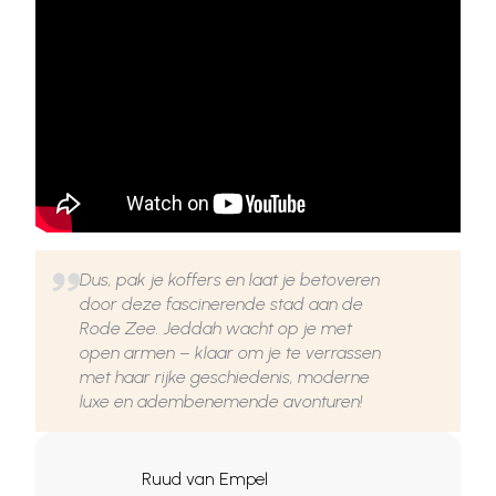
Dus, pak je koffers en laat je betoveren
door deze fascinerende stad aan de
Rode Zee. Jeddah wacht op je met
open armen – klaar om je te verrassen
met haar rijke geschiedenis, moderne
luxe en adembenemende avonturen!
Ruud van Empel