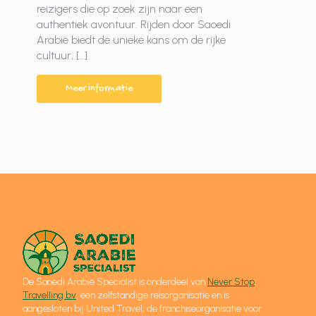
reizigers die op zoek zijn naar een
authentiek avontuur. Rijden door Saoedi
Arabië biedt de unieke kans om de rijke
cultuur, […]
Meer informatie
De Saoedi Arabië Specialist is onderdeel van
Never Stop
Travelling bv
, een zelfstandige reisorganisatie en is
aangesloten bij United Travel; de franchiseorganisatie voor