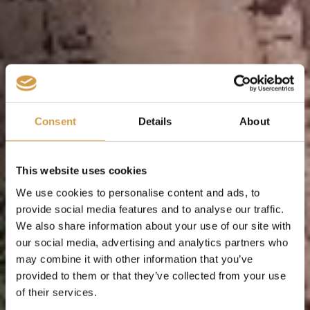
Consent
Details
About
This website uses cookies
We use cookies to personalise content and ads, to
provide social media features and to analyse our traffic.
We also share information about your use of our site with
Neem contact op voor meer info
our social media, advertising and analytics partners who
Een uniek Saoedi Arabië avontuur begint bij een eerste
may combine it with other information that you’ve
stap, wij zetten die eerste stap graag met jou. Wij
provided to them or that they’ve collected from your use
werken op afspraak, op ons kantoor, bij jou thuis en/of
of their services.
online! Neem contact met ons op door het formulier in