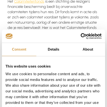
Het
Calamiteitenfonds
is een stichting die reizigers
financiële bescherming biedt bij onverwachte
calamiteiten tijdens hun reis. Dit fonds komt in actie als
er zich een calamiteit voordoet tijdens je vakantie, zoals
een natuurramp, oorlog of een andere ernstige situatie
die je reis beïnvloedt. Hier is wat het Calamiteitenfonds
voor jou als reiziger doet
Vergoeding van niet-genoten reisdagen: Als je reis door
een calamiteit voortijdig moet worden afgebroken,
Consent
Details
About
vergoedt het Calamiteitenfonds de kosten van de niet-
genoten reisdagen. Dit betekent dat je geld terugkrijgt
voor de dagen dat je geen gebruik hebt kunnen maken
This website uses cookies
van de geboekte accommodatie, excursies, etc.
We use cookies to personalise content and ads, to
Vergoeding van noodzakelijke extra kosten: Als je door
provide social media features and to analyse our traffic.
een calamiteit onverwachte extra kosten moet maken,
We also share information about your use of our site with
bijvoorbeeld voor een langer verblijf of een andere
our social media, advertising and analytics partners who
terugreis, kan het Calamiteitenfonds deze kosten
may combine it with other information that you’ve
vergoeden. Dit geldt alleen als de extra kosten
provided to them or that they’ve collected from your use
onvermijdelijk en noodzakelijk zijn vanwege de