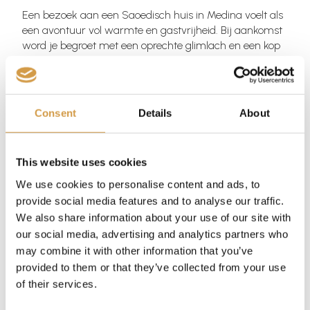
Een bezoek aan een Saoedisch huis in Medina voelt als
een avontuur vol warmte en gastvrijheid. Bij aankomst
word je begroet met een oprechte glimlach en een kop
geurige kardemomkoffie, samen met verse dadels.
De lunch is een feestmaal: een grote schaal kabsa,
rijkelijk gevuld met gekruide rijst en mals vlees. Je eet
Consent
Details
About
samen op de grond, zoals de traditie voorschrijft, en
deelt verhalen. Na afloop is er thee en zoetigheid, een
moment van rust en verbinding. Een bezoek aan de
This website uses cookies
Saoedi’s thuis is een onvergetelijke ervaring en geeft je
goed inzicht in het lokale leven, de Saoedische cultuur.
We use cookies to personalise content and ads, to
Hun gastvrijheid zal je diep raken en maakt het tot een
provide social media features and to analyse our traffic.
ervaring die je altijd zal blijven koesteren.
We also share information about your use of our site with
our social media, advertising and analytics partners who
De Saoedi Arabië Specialist kent diverse gezinnen die
hun huis hebben geopend voor toeristen, erg leuke
may combine it with other information that you’ve
beleving en nemen we graag op in jouw programma.
provided to them or that they’ve collected from your use
of their services.