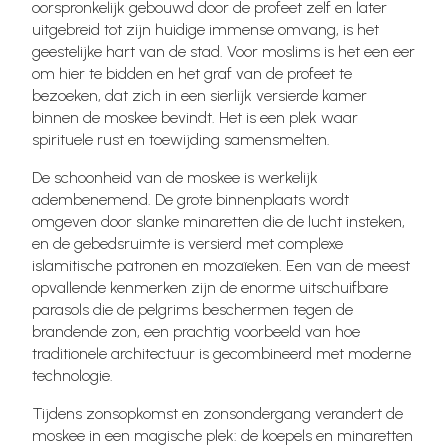
oorspronkelijk gebouwd door de profeet zelf en later
uitgebreid tot zijn huidige immense omvang, is het
geestelijke hart van de stad. Voor moslims is het een eer
om hier te bidden en het graf van de profeet te
bezoeken, dat zich in een sierlijk versierde kamer
binnen de moskee bevindt. Het is een plek waar
spirituele rust en toewijding samensmelten.
De schoonheid van de moskee is werkelijk
adembenemend. De grote binnenplaats wordt
omgeven door slanke minaretten die de lucht insteken,
en de gebedsruimte is versierd met complexe
islamitische patronen en mozaïeken. Een van de meest
opvallende kenmerken zijn de enorme uitschuifbare
parasols die de pelgrims beschermen tegen de
brandende zon, een prachtig voorbeeld van hoe
traditionele architectuur is gecombineerd met moderne
technologie.
Tijdens zonsopkomst en zonsondergang verandert de
moskee in een magische plek: de koepels en minaretten