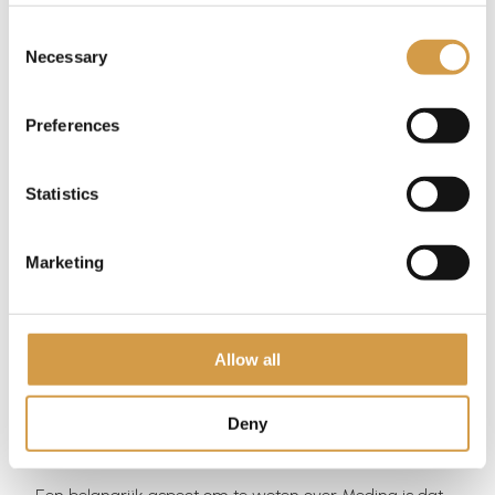
Consent
Necessary
Selection
Preferences
Statistics
Marketing
Allow all
Toegang en beperkingen
Deny