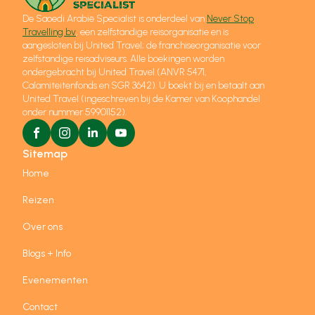
De Saoedi Arabië Specialist is onderdeel van
Never Stop
Travelling bv
, een zelfstandige reisorganisatie en is
aangesloten bij United Travel; de franchiseorganisatie voor
zelfstandige reisadviseurs. Alle boekingen worden
ondergebracht bij United Travel (ANVR 5471,
Calamiteitenfonds en SGR 3642). U boekt bij en betaalt aan
United Travel (ingeschreven bij de Kamer van Koophandel
onder nummer 59901152).
Sitemap
Home
Reizen
Over ons
Blogs + Info
Evenementen
Contact