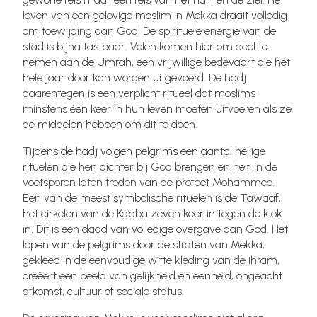
leven van een gelovige moslim in Mekka draait volledig
om toewijding aan God. De spirituele energie van de
stad is bijna tastbaar. Velen komen hier om deel te
nemen aan de Umrah, een vrijwillige bedevaart die het
hele jaar door kan worden uitgevoerd. De hadj
daarentegen is een verplicht ritueel dat moslims
minstens één keer in hun leven moeten uitvoeren als ze
de middelen hebben om dit te doen.
Tijdens de hadj volgen pelgrims een aantal heilige
rituelen die hen dichter bij God brengen en hen in de
voetsporen laten treden van de profeet Mohammed.
Een van de meest symbolische rituelen is de Tawaaf,
het cirkelen van de Ka’aba zeven keer in tegen de klok
in. Dit is een daad van volledige overgave aan God. Het
lopen van de pelgrims door de straten van Mekka,
gekleed in de eenvoudige witte kleding van de ihram,
creëert een beeld van gelijkheid en eenheid, ongeacht
afkomst, cultuur of sociale status.