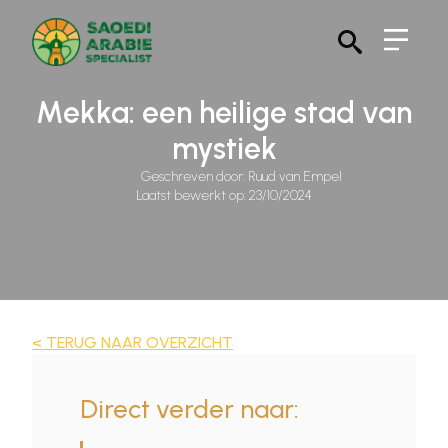
Search
for:
Mekka: een heilige stad van
mystiek
Geschreven door: 
Ruud van Empel
Laatst bewerkt op: 
23/10/2024
< TERUG NAAR OVERZICHT
Direct verder naar: