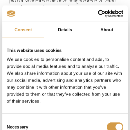
profeet Mohammed die deze heiligdommen zuiverde
van afgoderij en het weer de focus van het
monotheïsme maakte.
Mekka was ook de geboortestad van de profeet
Consent
Details
About
Mohammed, wat zijn betekenis alleen maar vergrootte.
Het was hier dat hij zijn eerste openbaringen ontving,
die later de Koran zouden vormen. Deze stad was dus
niet alleen het toneel van zijn spirituele reis, maar ook
This website uses cookies
de plek van zijn historische missie om de islam naar de
We use cookies to personalise content and ads, to
wereld te brengen.
provide social media features and to analyse our traffic.
We also share information about your use of our site with
Wat gebeurt er als niet-
our social media, advertising and analytics partners who
may combine it with other information that you’ve
moslims proberen Mekka
provided to them or that they’ve collected from your use
te betreden?
of their services.
Voor degenen die zich afvragen wat er gebeurt als een
Consent
niet-moslim toch zou proberen de stad binnen te gaan:
Necessary
Selection