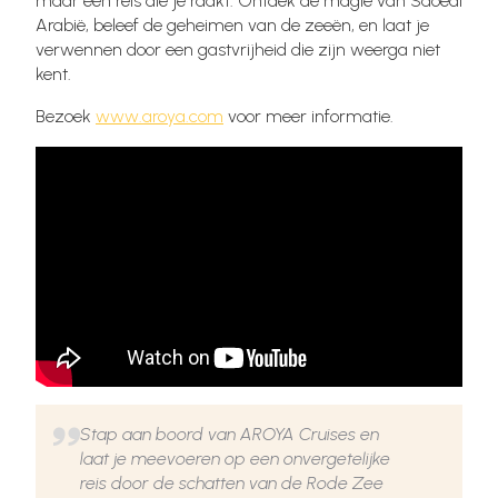
maar een reis die je raakt. Ontdek de magie van Saoedi
Arabië, beleef de geheimen van de zeeën, en laat je
verwennen door een gastvrijheid die zijn weerga niet
kent.
Bezoek
www.aroya.com
voor meer informatie.
Stap aan boord van AROYA Cruises en
laat je meevoeren op een onvergetelijke
reis door de schatten van de Rode Zee