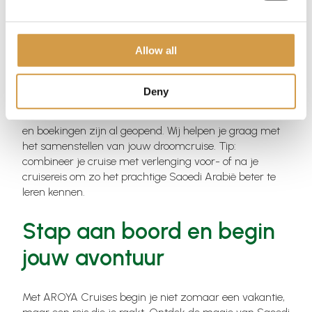
Praktische informatie en
Allow all
boekingen
Deny
De eerste cruise van AROYA vertrekt in december 2024,
en boekingen zijn al geopend. Wij helpen je graag met
het samenstellen van jouw droomcruise. Tip:
combineer je cruise met verlenging voor- of na je
cruisereis om zo het prachtige Saoedi Arabië beter te
leren kennen.
Stap aan boord en begin
jouw avontuur
Met AROYA Cruises begin je niet zomaar een vakantie,