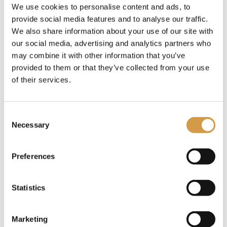
We use cookies to personalise content and ads, to
een reis van ontdekkingen. Of je nu:
provide social media features and to analyse our traffic.
…de geschiedenis van oude beschavingen wilt
We also share information about your use of our site with
ervaren in Petra of Luxor,
our social media, advertising and analytics partners who
…de ongerepte koraalriffen van de Rode Zee wilt
may combine it with other information that you’ve
verkennen,
provided to them or that they’ve collected from your use
…of simpelweg wilt ontspannen in een ambiance
of their services.
van ongekende luxe,
AROYA Cruises combineert avontuur en comfort als
Consent
geen ander.
Necessary
Selection
Preferences
Statistics
Marketing