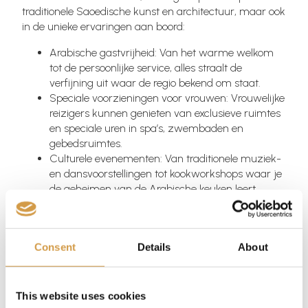
traditionele Saoedische kunst en architectuur, maar ook
in de unieke ervaringen aan boord:
Arabische gastvrijheid: Van het warme welkom
tot de persoonlijke service, alles straalt de
verfijning uit waar de regio bekend om staat.
Speciale voorzieningen voor vrouwen: Vrouwelijke
reizigers kunnen genieten van exclusieve ruimtes
en speciale uren in spa’s, zwembaden en
gebedsruimtes.
Culturele evenementen: Van traditionele muziek-
en dansvoorstellingen tot kookworkshops waar je
de geheimen van de Arabische keuken leert
kennen.
Waarom kiezen voor
Consent
Details
About
AROYA cruises?
This website uses cookies
AROYA Cruises biedt veel meer dan een vakantie; het is