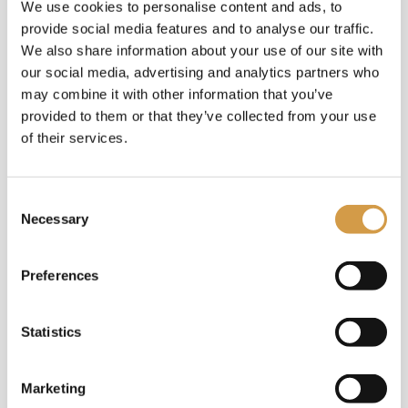
We use cookies to personalise content and ads, to
provide social media features and to analyse our traffic.
We also share information about your use of our site with
our social media, advertising and analytics partners who
may combine it with other information that you’ve
provided to them or that they’ve collected from your use
of their services.
Consent
Medina, de stad van de Profeet
Necessary
Selection
Mystieke uitstraling In het westen van Saoedi
Arabië, te midden van de uitgestrekte
Preferences
woestijn, ligt een stad die een bijna
magische aantrekkingskracht heeft op
miljoenen moslims over de hele wereld:
Statistics
Medina. Deze heilige stad, ook bekend als Al-
Madinah al-Munawwarah (de Verlichte
Marketing
Stad), is de tweede belangrijkste plaats in de