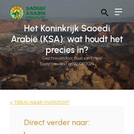
Search
Het Koninkrijk Saoedi
for:
Arabië (KSA): wat houdt het
precies in?
Geschreven door: 
Ruud van Empel
Laatst bewerkt op: 
22/08/2024
< TERUG NAAR OVERZICHT
Direct verder naar: