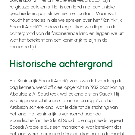
zowel door zijn enorme oliereserves als door zijn
religieuze betekenis. Het is een land met een unieke
geschiedenis, politiek systeem en cultuur. Maar wat
houdt het precies in als we spreken over het “Koninkrijk
Saoedi Arabië”? In deze blog duiken we dieper in de
achtergrond van dit fascinerende land en leggen we uit
wat het betekent om een koninkrijk te zijn in de
moderne tijd.
Historische achtergrond
Het Koninkrijk Saoedi Arabië, zoals we dat vandaag de
dag kennen, werd officieel opgericht in 1932 door koning
Abdulaziz Al Saud (ook wel bekend als Ibn Saud). Hij
verenigde verschillende stammen en regio’s op het
Arabisch schiereiland, wat leidde tot de stichting van
het land. Het koninkrijk is vernoemd naar de
Saoedische familie (de Al Saud), die nog steeds regeert.
Saoedi Arabië is dus een monarchie, wat betekent dat
het land wordt geregeerd door een koning, en de macht