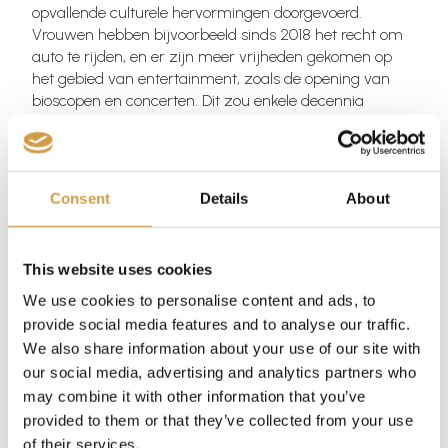
opvallende culturele hervormingen doorgevoerd.
Vrouwen hebben bijvoorbeeld sinds 2018 het recht om
auto te rijden, en er zijn meer vrijheden gekomen op
het gebied van entertainment, zoals de opening van
bioscopen en concerten. Dit zou enkele decennia
geleden ondenkbaar zijn geweest in het conservatieve
Saoedi Arabië.
Desondanks is er ook veel kritiek op het land, vooral met
Consent
Details
About
betrekking tot mensenrechten. Vrijheid van
meningsuiting en persvrijheid zijn beperkt, en critici van
de regering riskeren straffen.
This website uses cookies
Internationale relaties en
We use cookies to personalise content and ads, to
provide social media features and to analyse our traffic.
invloed
We also share information about your use of our site with
our social media, advertising and analytics partners who
may combine it with other information that you’ve
Saoedi Arabië is een van de machtigste landen in de
provided to them or that they’ve collected from your use
Arabische wereld en speelt een sleutelrol in regionale en
internationale politiek. Het heeft nauwe banden met
of their services.