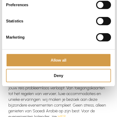
Preferences
Statistics
Marketing
Waarom de Saoedi Arabië
Specialist?
Allow all
Deny
Met jarenlange ervaring en een netwerk van exclusieve
partners zorgt de Saoedi Arabië Specialist ervoor dat
jouw reis probleemloos verloopt. Van toegangskaarten
tot het regelen van vervoer, luxe accommodaties en
unieke ervaringen: wij maken je bezoek aan deze
bijzondere evenementen compleet. Geen stress, alleen
genieten van Saoedi Arabië op zijn best. Voor de
evenementen kalender, zie
HIER
.