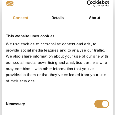
culturele evenementen
Consent
Details
About
Naast moderne evenementen biedt Saoedi Arabië ook
een authentieke ervaring met traditionele feesten, zoals
het Janadriyah Festival. Hier ontdek je het erfgoed van
This website uses cookies
het koninkrijk met dans, poëzie, kunst en ambachten.
De balans tussen oud en nieuw maakt het land zo
We use cookies to personalise content and ads, to
uniek – en wij helpen je om beide werelden te beleven.
provide social media features and to analyse our traffic.
We also share information about your use of our site with
our social media, advertising and analytics partners who
may combine it with other information that you’ve
provided to them or that they’ve collected from your use
of their services.
Consent
Necessary
Selection