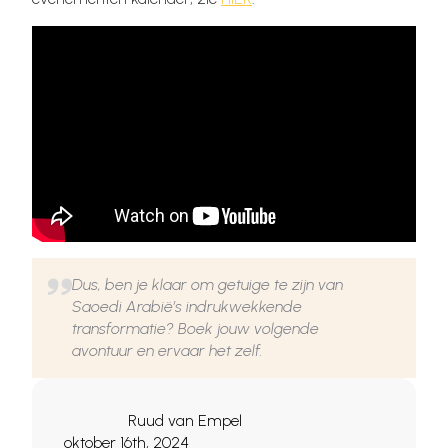
Dus, ben je klaar om getuige te zijn van
Saoedi Arabië’s indrukwekkende
transformatie? Boek jouw volgende
avontuur en ervaar het zelf.
Ruud van Empel
oktober 16th, 2024