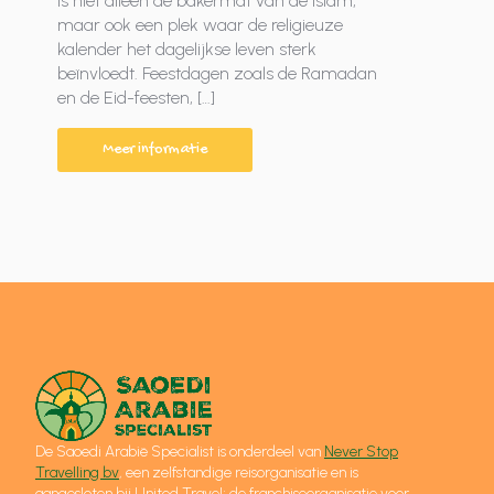
is niet alleen de bakermat van de islam,
maar ook een plek waar de religieuze
kalender het dagelijkse leven sterk
beïnvloedt. Feestdagen zoals de Ramadan
en de Eid-feesten, […]
Meer informatie
De Saoedi Arabië Specialist is onderdeel van
Never Stop
Travelling bv
, een zelfstandige reisorganisatie en is
aangesloten bij United Travel; de franchiseorganisatie voor