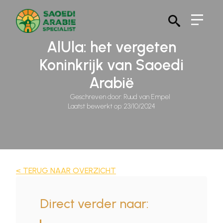
Search
AlUla: het vergeten
for:
Koninkrijk van Saoedi
Arabië
Geschreven door: 
Ruud van Empel
Laatst bewerkt op: 
23/10/2024
< TERUG NAAR OVERZICHT
Direct verder naar: