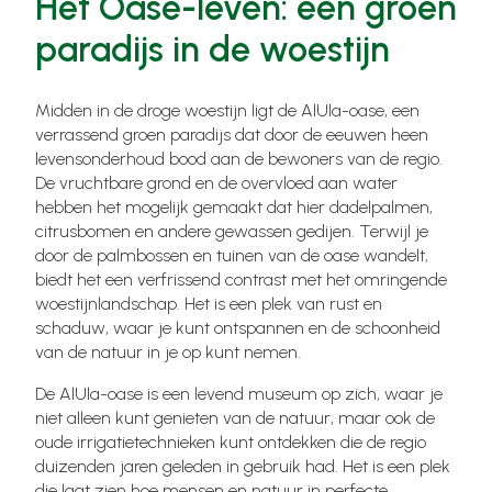
Het Oase-leven: een groen
paradijs in de woestijn
Midden in de droge woestijn ligt de AlUla-oase, een
verrassend groen paradijs dat door de eeuwen heen
levensonderhoud bood aan de bewoners van de regio.
De vruchtbare grond en de overvloed aan water
hebben het mogelijk gemaakt dat hier dadelpalmen,
citrusbomen en andere gewassen gedijen. Terwijl je
door de palmbossen en tuinen van de oase wandelt,
biedt het een verfrissend contrast met het omringende
woestijnlandschap. Het is een plek van rust en
schaduw, waar je kunt ontspannen en de schoonheid
van de natuur in je op kunt nemen.
De AlUla-oase is een levend museum op zich, waar je
niet alleen kunt genieten van de natuur, maar ook de
oude irrigatietechnieken kunt ontdekken die de regio
duizenden jaren geleden in gebruik had. Het is een plek
die laat zien hoe mensen en natuur in perfecte