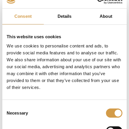
Winter at Tantora: een
Consent
Details
About
cultureel festival in de
woestijn
This website uses cookies
We use cookies to personalise content and ads, to
Elk jaar, tijdens de koele wintermaanden, organiseert
provide social media features and to analyse our traffic.
AlUla het spectaculaire Winter at Tantora-festival. Dit
culturele evenement, dat traditionele Arabische cultuur
We also share information about your use of our site with
combineert met moderne kunst en muziek, trekt
our social media, advertising and analytics partners who
bezoekers van over de hele wereld. Bezoekers kunnen
may combine it with other information that you’ve
genieten van concerten van internationale artiesten,
provided to them or that they’ve collected from your use
tentoonstellingen van hedendaagse kunst en unieke
of their services.
culinaire ervaringen in het hart van de woestijn.
Een van de hoogtepunten van het festival is het Maraya
Consent
Concert Hall, een futuristisch gebouw dat volledig
Necessary
Selection
bedekt is met spiegels en dat perfect opgaat in het
omringende woestijnlandschap. Dit architectonische
meesterwerk is een van de meest opvallende locaties