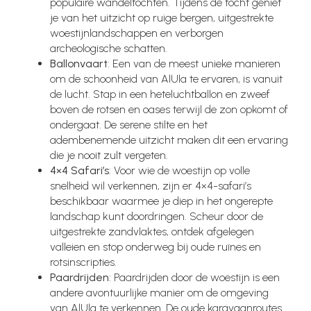
populaire wandeltochten. Tijdens de tocht geniet
je van het uitzicht op ruige bergen, uitgestrekte
woestijnlandschappen en verborgen
archeologische schatten.
Ballonvaart
: Een van de meest unieke manieren
om de schoonheid van AlUla te ervaren, is vanuit
de lucht. Stap in een heteluchtballon en zweef
boven de rotsen en oases terwijl de zon opkomt of
ondergaat. De serene stilte en het
adembenemende uitzicht maken dit een ervaring
die je nooit zult vergeten.
4×4 Safari’s
: Voor wie de woestijn op volle
snelheid wil verkennen, zijn er 4×4-safari’s
beschikbaar waarmee je diep in het ongerepte
landschap kunt doordringen. Scheur door de
uitgestrekte zandvlaktes, ontdek afgelegen
valleien en stop onderweg bij oude ruïnes en
rotsinscripties.
Paardrijden
: Paardrijden door de woestijn is een
andere avontuurlijke manier om de omgeving
van AlUla te verkennen. De oude karavaanroutes