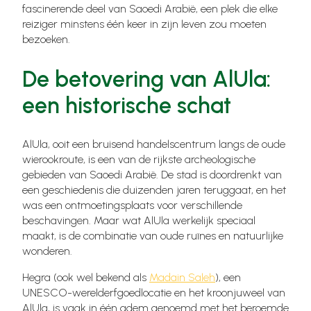
fascinerende deel van Saoedi Arabië, een plek die elke
reiziger minstens één keer in zijn leven zou moeten
bezoeken.
De betovering van AlUla:
een historische schat
AlUla, ooit een bruisend handelscentrum langs de oude
wierookroute, is een van de rijkste archeologische
gebieden van Saoedi Arabië. De stad is doordrenkt van
een geschiedenis die duizenden jaren teruggaat, en het
was een ontmoetingsplaats voor verschillende
beschavingen. Maar wat AlUla werkelijk speciaal
maakt, is de combinatie van oude ruïnes en natuurlijke
wonderen.
Hegra (ook wel bekend als
Madain Saleh
), een
UNESCO-werelderfgoedlocatie en het kroonjuweel van
AlUla, is vaak in één adem genoemd met het beroemde