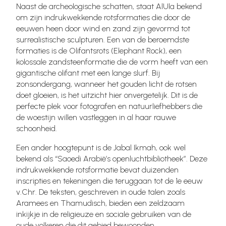
Naast de archeologische schatten, staat AlUla bekend
om zijn indrukwekkende rotsformaties die door de
eeuwen heen door wind en zand zijn gevormd tot
surrealistische sculpturen. Een van de beroemdste
formaties is de Olifantsrots (Elephant Rock), een
kolossale zandsteenformatie die de vorm heeft van een
gigantische olifant met een lange slurf. Bij
zonsondergang, wanneer het gouden licht de rotsen
doet gloeien, is het uitzicht hier onvergetelijk. Dit is de
perfecte plek voor fotografen en natuurliefhebbers die
de woestijn willen vastleggen in al haar rauwe
schoonheid.
Een ander hoogtepunt is de Jabal Ikmah, ook wel
bekend als “Saoedi Arabië’s openluchtbibliotheek”. Deze
indrukwekkende rotsformatie bevat duizenden
inscripties en tekeningen die teruggaan tot de 1e eeuw
v.Chr. De teksten, geschreven in oude talen zoals
Aramees en Thamudisch, bieden een zeldzaam
inkijkje in de religieuze en sociale gebruiken van de
oude volkeren die dit gebied bewoonden.