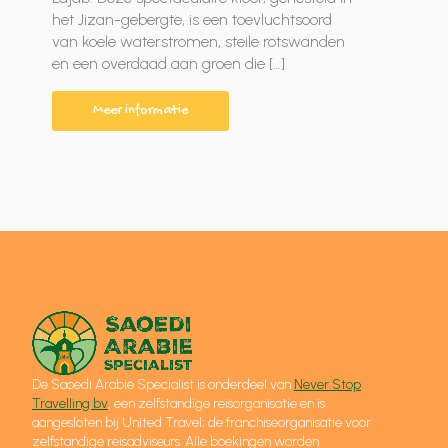
het Jizan-gebergte, is een toevluchtsoord
van koele waterstromen, steile rotswanden
en een overdaad aan groen die […]
Meer informatie
De Saoedi Arabië Specialist is onderdeel van
Never Stop
Travelling bv
, een zelfstandige reisorganisatie en is
aangesloten bij United Travel; de franchiseorganisatie voor
zelfstandige reisadviseurs. Alle boekingen worden