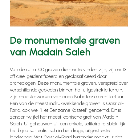
De monumentale graven
van Madain Saleh
Van de ruim 100 graven die hier te vinden zijn, zijn er 131
officieel geïdentificeerd en geclassificeerd door
archeologen. Deze monumentale graven, verspreid over
verschillende gebieden binnen het uitgestrekte terrein,
zijn meesterwerken van oude Nabateese architectuur.
Een van de meest indrukwekkende graven is Qasr al-
Farid, ook wel “Het Eenzame Kasteel” genoemd. Dit is
zonder twijfel het meest iconische graf van Madain
Saleh. Uitgehouwen uit een enkele, solitaire rotsblok, lijkt
het bijna surrealistisch in het droge, uitgestrekte
landschap. Wat Qasr al-Farid bijzonder maakt, is dat