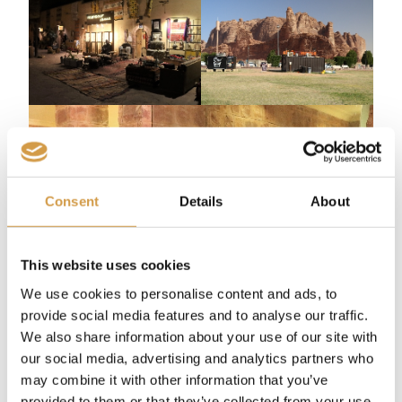
Consent
Details
About
This website uses cookies
We use cookies to personalise content and ads, to
provide social media features and to analyse our traffic.
We also share information about your use of our site with
our social media, advertising and analytics partners who
Natuurlijke wonderen en
may combine it with other information that you’ve
provided to them or that they’ve collected from your use