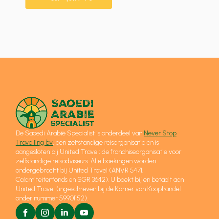
De Saoedi Arabië Specialist is onderdeel van
Never Stop
Travelling bv
, een zelfstandige reisorganisatie en is
aangesloten bij United Travel; de franchiseorganisatie voor
zelfstandige reisadviseurs. Alle boekingen worden
ondergebracht bij United Travel (ANVR 5471,
Calamiteitenfonds en SGR 3642). U boekt bij en betaalt aan
United Travel (ingeschreven bij de Kamer van Koophandel
onder nummer 59901152).