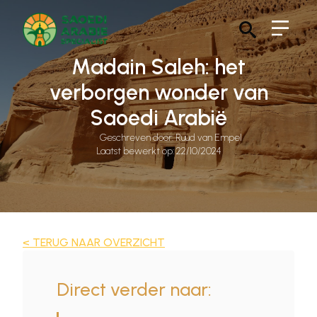
Search
Madain Saleh: het
for:
verborgen wonder van
Saoedi Arabië
Geschreven door: 
Ruud van Empel
Laatst bewerkt op: 
22/10/2024
< TERUG NAAR OVERZICHT
Direct verder naar: