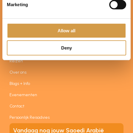
zelfstandige reisadviseurs. Alle boekingen worden
Marketing
ondergebracht bij United Travel (ANVR 5471,
Calamiteitenfonds en SGR 3642). U boekt bij en betaalt aan
United Travel (ingeschreven bij de Kamer van Koophandel
onder nummer 59901152).
Allow all
Sitemap
Deny
Home
Reizen
Over ons
Blogs + Info
Evenementen
Contact
Persoonlijk Reisadvies
Vandaag nog jouw Saoedi Arabië