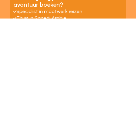
avontuur boeken?
Specialist in maatwerk reizen
Thuis in Saoedi Arabië
Samenwerking met lokale partners
Persoonlijk reisadvies