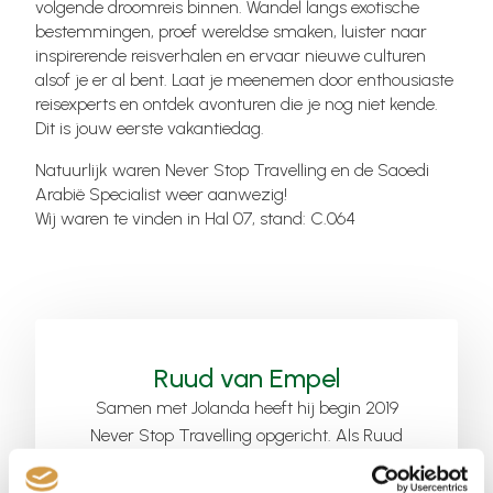
volgende droomreis binnen. Wandel langs exotische
bestemmingen, proef wereldse smaken, luister naar
inspirerende reisverhalen en ervaar nieuwe culturen
alsof je er al bent. Laat je meenemen door enthousiaste
reisexperts en ontdek avonturen die je nog niet kende.
Dit is jouw eerste vakantiedag.
Natuurlijk waren Never Stop Travelling en de Saoedi
Arabië Specialist weer aanwezig!
Wij waren te vinden in Hal 07, stand: C.064
Ruud van Empel
Samen met Jolanda heeft hij begin 2019
Never Stop Travelling opgericht. Als Ruud
niet reist, droomt hij over reizen. Hij en
Jolanda voelen zich overal thuis en in de