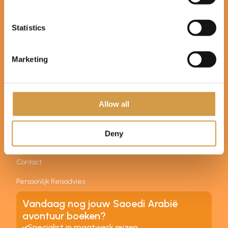
Calamiteitenfonds en SGR 3642). U boekt bij en betaalt aan
United Travel (ingeschreven bij de Kamer van Koophandel
onder nummer 59901152).
Statistics
Sitemap
Marketing
Home
Reizen
Allow all
Over ons
Blogs + Info
Deny
Evenementen
Contact
Persoonlijk Reisadvies
Vandaag nog jouw Saoedi Arabië
avontuur boeken?
Specialist in maatwerk reizen