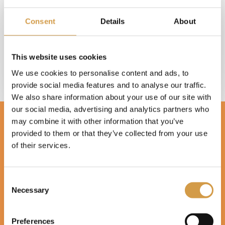
wereld het meest. Daarnaast koestert Ruud
Consent
Details
About
de tijd met zijn zoon, sport hij graag, drinkt
graag (goede) koffie en houdt van uit eten.
Ruud is ongeneeslijk fan van KISS.
This website uses cookies
We use cookies to personalise content and ads, to
provide social media features and to analyse our traffic.
We also share information about your use of our site with
our social media, advertising and analytics partners who
may combine it with other information that you’ve
provided to them or that they’ve collected from your use
of their services.
De Saoedi Arabië Specialist is onderdeel van
Never Stop
Consent
Travelling bv
, een zelfstandige reisorganisatie en is
Necessary
Selection
aangesloten bij United Travel; de franchiseorganisatie voor
zelfstandige reisadviseurs. Alle boekingen worden
ondergebracht bij United Travel (ANVR 5471,
Preferences