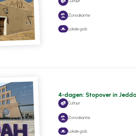
Cultuur
Zonvakantie
Lokale gids
4-dagen: Stopover in Jedd
Cultuur
Zonvakantie
Lokale gids