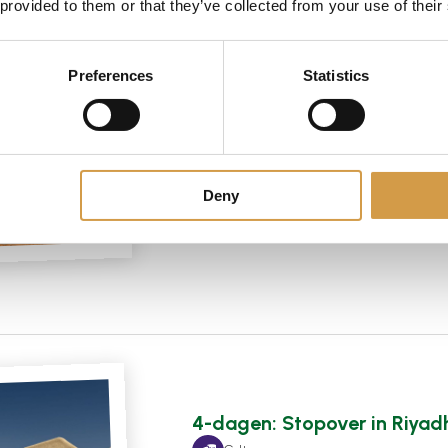
 provided to them or that they’ve collected from your use of their
5-dagen: Riyadh, Dammam
Preferences
Statistics
en Bahrein
Cultuur
Zonvakantie
Deny
Lokale gids
4-dagen: Stopover in Riyad