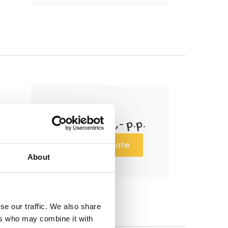
6
dagen
Tot € 3.500,- p.p.
Meer informatie
About
se our traffic. We also share
ers who may combine it with