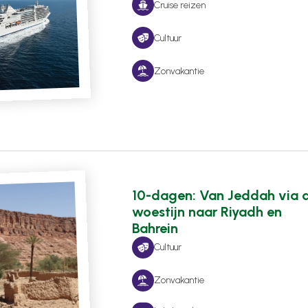
Cruise reizen
Cultuur
Zonvakantie
10-dagen: Van Jeddah via 
woestijn naar Riyadh en
Bahrein
Cultuur
Zonvakantie