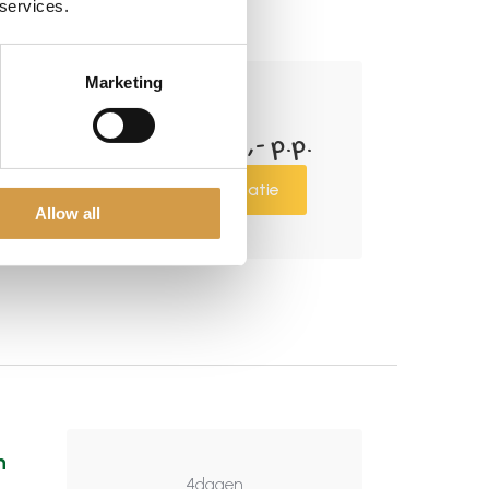
 services.
Marketing
5
dagen
Tot € 2.500,- p.p.
Meer informatie
Allow all
h
4
dagen