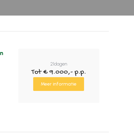
an
21
dagen
Tot € 9.000,- p.p.
Meer informatie