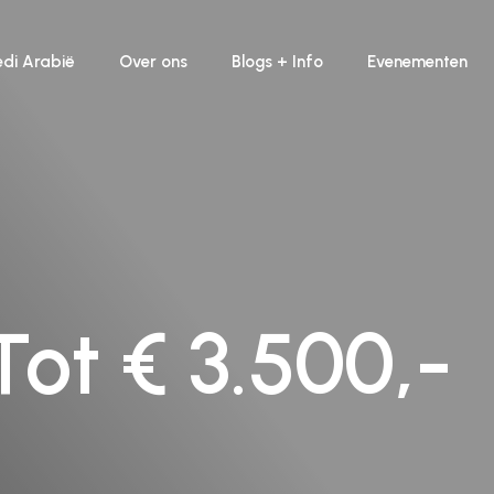
edi Arabië
Over ons
Blogs + Info
Evenementen
ot € 3.500,-