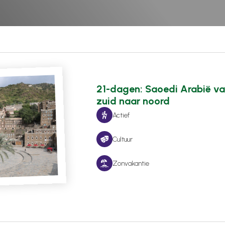
21-dagen: Saoedi Arabië v
zuid naar noord
Actief
Cultuur
Zonvakantie