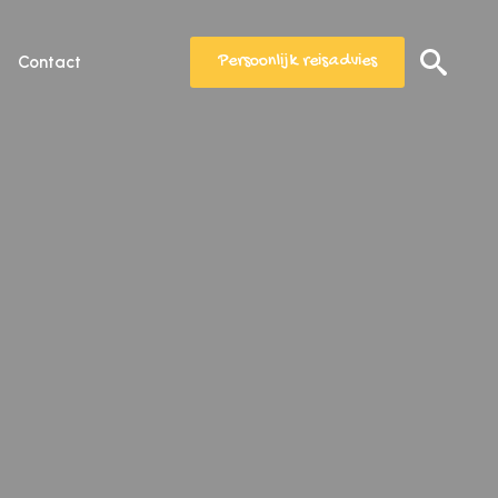
Persoonlijk reisadvies
Contact
Search
for: