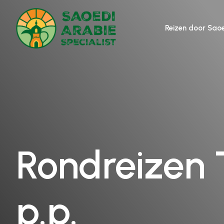
Reizen door Sao
Rondreizen T
p.p.